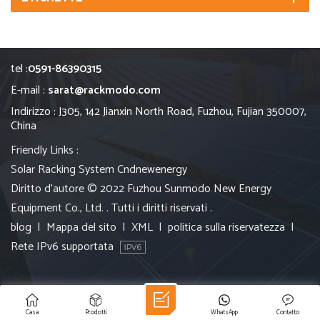
tel :
0591-86390315
E-mail :
sarat@rackmodo.com
Indirizzo : J305, 142 Jianxin North Road, Fuzhou, Fujian 350007,
China
Friendly Links :
Solar Racking System
Cndnewenergy
Diritto d'autore © 2022 Fuzhou Sunmodo New Energy
Equipment Co., Ltd. . Tutti i diritti riservati .
blog
|
Mappa del sito
|
XML
|
politica sulla riservatezza
|
Rete IPv6 supportata
Casa
Prodotti
WhatsApp
Contatto