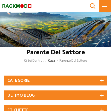
Parente Del Settore
Ci Sei Dentro :
Casa
Parente Del Settore
/
/
CATEGORIE
ULTIMO BLOG
ETICHETTE